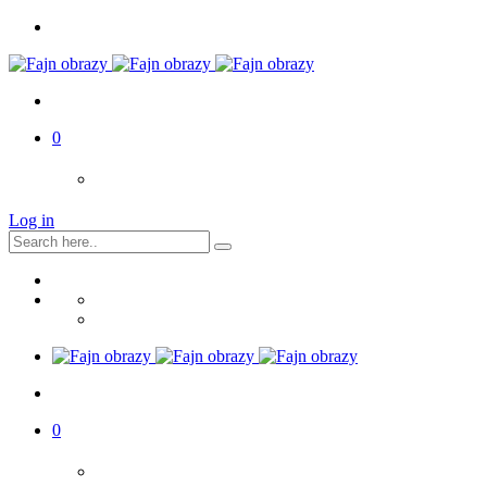
0
Log in
0