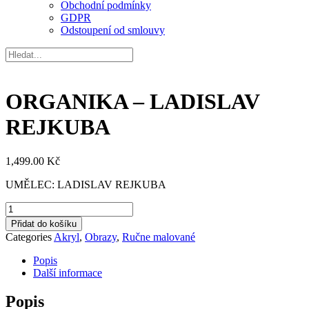
Obchodní podmínky
GDPR
Odstoupení od smlouvy
ORGANIKA – LADISLAV
REJKUBA
1,499.00
Kč
UMĚLEC: LADISLAV REJKUBA
ORGANIKA
-
Přidat do košíku
LADISLAV
Categories
Akryl
,
Obrazy
,
Ručne malované
REJKUBA
množství
Popis
Další informace
Popis