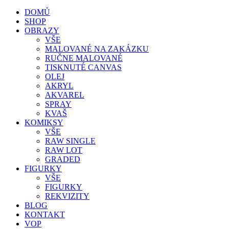
DOMŮ
SHOP
OBRAZY
VŠE
MALOVANÉ NA ZAKÁZKU
RUČNE MALOVANÉ
TISKNUTÉ CANVAS
OLEJ
AKRYL
AKVAREL
SPRAY
KVAŠ
KOMIKSY
VŠE
RAW SINGLE
RAW LOT
GRADED
FIGURKY
VŠE
FIGURKY
REKVIZITY
BLOG
KONTAKT
VOP