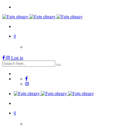
0
Log in
0