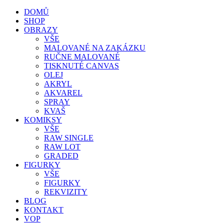
DOMŮ
SHOP
OBRAZY
VŠE
MALOVANÉ NA ZAKÁZKU
RUČNE MALOVANÉ
TISKNUTÉ CANVAS
OLEJ
AKRYL
AKVAREL
SPRAY
KVAŠ
KOMIKSY
VŠE
RAW SINGLE
RAW LOT
GRADED
FIGURKY
VŠE
FIGURKY
REKVIZITY
BLOG
KONTAKT
VOP