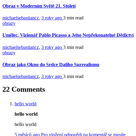
Obraz v Moderním Světě 21. Století
michaelsebastiancz
,
3 roky ago
3 min
read
obrazy
Umělec, Vizionář Pablo Picasso a Jeho Nepřekonatelné Dědictví
michaelsebastiancz
,
3 roky ago
3 min
read
obrazy
Obraz jako Okno do Srdce Daliho Surrealismu
michaelsebastiancz
,
3 roky ago
3 min
read
22 Comments
hello world
hello world
hello world
5 měsíců ago
Pro vložení odpovědi na komentář se musíte