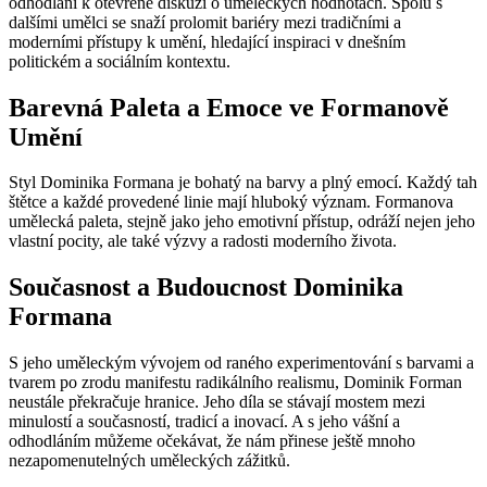
odhodlání k otevřené diskuzi o uměleckých hodnotách. Spolu s
dalšími umělci se snaží prolomit bariéry mezi tradičními a
moderními přístupy k umění, hledající inspiraci v dnešním
politickém a sociálním kontextu.
Barevná Paleta a Emoce ve Formanově
Umění
Styl Dominika Formana je bohatý na barvy a plný emocí. Každý tah
štětce a každé provedené linie mají hluboký význam. Formanova
umělecká paleta, stejně jako jeho emotivní přístup, odráží nejen jeho
vlastní pocity, ale také výzvy a radosti moderního života.
Současnost a Budoucnost Dominika
Formana
S jeho uměleckým vývojem od raného experimentování s barvami a
tvarem po zrodu manifestu radikálního realismu, Dominik Forman
neustále překračuje hranice. Jeho díla se stávají mostem mezi
minulostí a současností, tradicí a inovací. A s jeho vášní a
odhodláním můžeme očekávat, že nám přinese ještě mnoho
nezapomenutelných uměleckých zážitků.