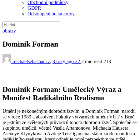
Obchodní podmínky
GDPR
Odstoupení od smlouvy
obrazy
Dominik Forman
michaelsebastiancz
,
3 roky ago
22
2 min
read
213
Dominik Forman: Umělecký Výraz a
Manifest Radikálního Realismu
Umění je nekonečným dobrodružstvím, a Dominik Forman, narodil
se v roce 1989 a absolvent Fakulty výtvarných umění VUT v Brně,
je jedním ze světelných průvodců tohoto dobrodružství. Společně se
skupinou umělců, včetně Vasila Artamonova, Michaela Hausera,
Alexeye Klyuykova a Avdeje Ter-Oganjana, stál u zrodu manifestu
radikálního realismu, který odhaluje nové perspektivy ve světě