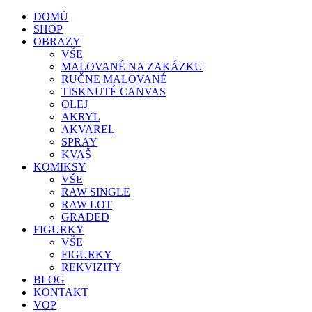
DOMŮ
SHOP
OBRAZY
VŠE
MALOVANÉ NA ZAKÁZKU
RUČNE MALOVANÉ
TISKNUTÉ CANVAS
OLEJ
AKRYL
AKVAREL
SPRAY
KVAŠ
KOMIKSY
VŠE
RAW SINGLE
RAW LOT
GRADED
FIGURKY
VŠE
FIGURKY
REKVIZITY
BLOG
KONTAKT
VOP