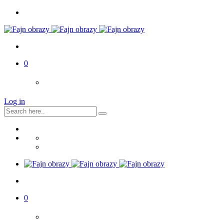
0
Log in
0