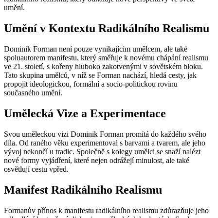
umění.
Umění v Kontextu Radikálního Realismu
Dominik Forman není pouze vynikajícím umělcem, ale také
spoluautorem manifestu, který směřuje k novému chápání realismu
ve 21. století, s kořeny hluboko zakotvenými v sovětském bloku.
Tato skupina umělců, v níž se Forman nachází, hledá cesty, jak
propojit ideologickou, formální a socio-politickou rovinu
současného umění.
Umělecká Vize a Experimentace
Svou uměleckou vizi Dominik Forman promítá do každého svého
díla. Od raného věku experimentoval s barvami a tvarem, ale jeho
vývoj nekončí u tradic. Společně s kolegy umělci se snaží nalézt
nové formy vyjádření, které nejen odrážejí minulost, ale také
osvětlují cestu vpřed.
Manifest Radikálního Realismu
Formanův přínos k manifestu radikálního realismu zdůrazňuje jeho