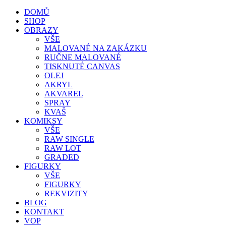
DOMŮ
SHOP
OBRAZY
VŠE
MALOVANÉ NA ZAKÁZKU
RUČNE MALOVANÉ
TISKNUTÉ CANVAS
OLEJ
AKRYL
AKVAREL
SPRAY
KVAŠ
KOMIKSY
VŠE
RAW SINGLE
RAW LOT
GRADED
FIGURKY
VŠE
FIGURKY
REKVIZITY
BLOG
KONTAKT
VOP