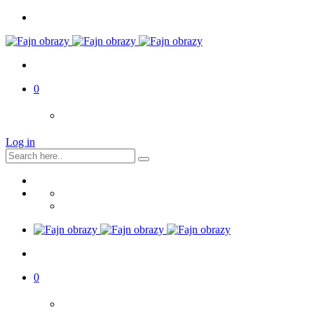
0
Log in
0