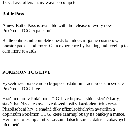
TCG Live offers many ways to compete!
Battle Pass
A new Battle Pass is available with the release of every new
Pokémon TCG expansion!
Battle online and complete quests to unlock in-game cosmetics,
booster packs, and more. Gain experience by battling and level up to
earn more rewards.
POKEMON TCG LIVE
Vyzvěte své přátele nebo bojujte s ostatními hráči po celém světě v
Pokémon TCG Live.
Hráči mohou v Pokémon TCG Live bojovat, sbírat skvělé karty,
stavět balíčky a testovat své dovednosti v každodenních výzvách.
Přizpůsobení hry je snadné díky přizpůsobitelným avatarům a
doplňkům Pokémon TCG, které zahrnují obaly na balíčky a mince.
Herní měnu lze uplatnit za získání dalších karet a dalších zábavných
předmětů.