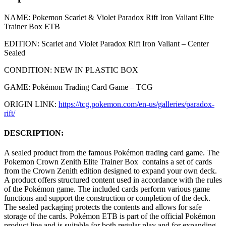
NAME: Pokemon Scarlet & Violet Paradox Rift Iron Valiant Elite
Trainer Box ETB
EDITION: Scarlet and Violet Paradox Rift Iron Valiant – Center
Sealed
CONDITION: NEW IN PLASTIC BOX
GAME: Pokémon Trading Card Game – TCG
ORIGIN LINK:
https://tcg.pokemon.com/en-us/galleries/paradox-
rift/
DESCRIPTION:
A sealed product from the famous Pokémon trading card game. The
Pokemon Crown Zenith Elite Trainer Box contains a set of cards
from the Crown Zenith edition designed to expand your own deck.
A product offers structured content used in accordance with the rules
of the Pokémon game. The included cards perform various game
functions and support the construction or completion of the deck.
The sealed packaging protects the contents and allows for safe
storage of the cards. Pokémon ETB is part of the official Pokémon
product line and is suitable for both regular play and for expanding