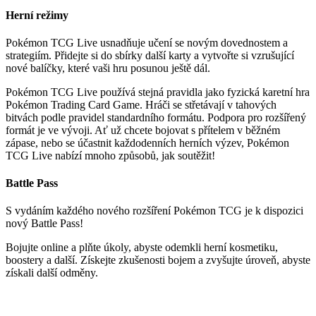
Herní režimy
Pokémon TCG Live usnadňuje učení se novým dovednostem a
strategiím.
Přidejte si do sbírky další karty a vytvořte si vzrušující
nové balíčky, které vaši hru posunou ještě dál.
Pokémon TCG Live používá stejná pravidla jako fyzická karetní hra
Pokémon Trading Card Game. Hráči se střetávají v tahových
bitvách podle pravidel standardního formátu. Podpora pro rozšířený
formát je ve vývoji. Ať už chcete bojovat s přítelem v běžném
zápase, nebo se účastnit každodenních herních výzev, Pokémon
TCG Live nabízí mnoho způsobů, jak soutěžit!
Battle Pass
S vydáním každého nového rozšíření Pokémon TCG je k dispozici
nový Battle Pass!
Bojujte online a plňte úkoly, abyste odemkli herní kosmetiku,
boostery a další. Získejte zkušenosti bojem a zvyšujte úroveň, abyste
získali další odměny.