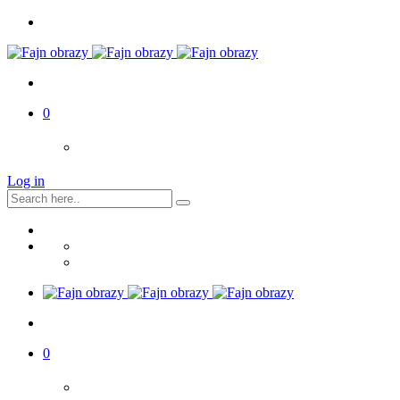
0
Log in
0