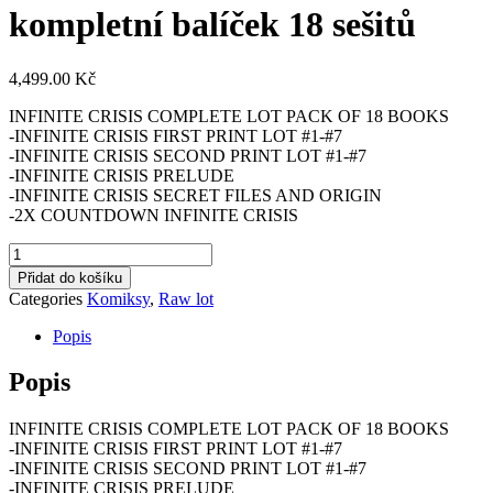
kompletní balíček 18 sešitů
4,499.00
Kč
INFINITE CRISIS COMPLETE LOT PACK OF 18 BOOKS
-INFINITE CRISIS FIRST PRINT LOT #1-#7
-INFINITE CRISIS SECOND PRINT LOT #1-#7
-INFINITE CRISIS PRELUDE
-INFINITE CRISIS SECRET FILES AND ORIGIN
-2X COUNTDOWN INFINITE CRISIS
INFINITE
CRISIS
Přidat do košíku
LOT
Categories
Komiksy
,
Raw lot
kompletní
balíček
Popis
18
sešitů
Popis
množství
INFINITE CRISIS COMPLETE LOT PACK OF 18 BOOKS
-INFINITE CRISIS FIRST PRINT LOT #1-#7
-INFINITE CRISIS SECOND PRINT LOT #1-#7
-INFINITE CRISIS PRELUDE