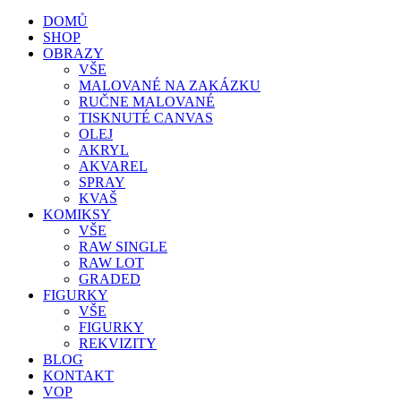
DOMŮ
SHOP
OBRAZY
VŠE
MALOVANÉ NA ZAKÁZKU
RUČNE MALOVANÉ
TISKNUTÉ CANVAS
OLEJ
AKRYL
AKVAREL
SPRAY
KVAŠ
KOMIKSY
VŠE
RAW SINGLE
RAW LOT
GRADED
FIGURKY
VŠE
FIGURKY
REKVIZITY
BLOG
KONTAKT
VOP