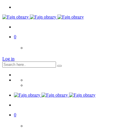
0
Log in
0