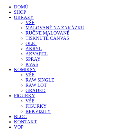
DOMŮ
SHOP
OBRAZY
VŠE
MALOVANÉ NA ZAKÁZKU
RUČNE MALOVANÉ
TISKNUTÉ CANVAS
OLEJ
AKRYL
AKVAREL
SPRAY
KVAŠ
KOMIKSY
VŠE
RAW SINGLE
RAW LOT
GRADED
FIGURKY
VŠE
FIGURKY
REKVIZITY
BLOG
KONTAKT
VOP